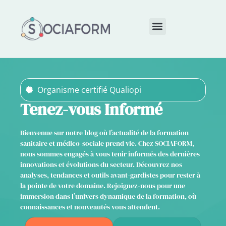
Qui sommes-nous ?
Organisme certifié Qualiopi
Tenez-vous Informé
Bienvenue sur notre blog où l’actualité de la formation
sanitaire et médico-sociale prend vie. Chez SOCIAFORM,
nous sommes engagés à vous tenir informés des dernières
innovations et évolutions du secteur. Découvrez nos
analyses, tendances et outils avant-gardistes pour rester à
la pointe de votre domaine. Rejoignez-nous pour une
immersion dans l’univers dynamique de la formation, où
connaissances et nouveautés vous attendent.