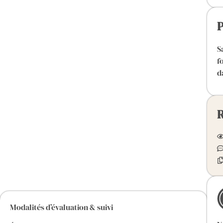
P
S
f
d
R
Modalités d’évaluation & suivi