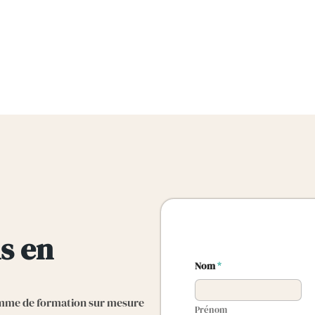
s en
Nom
*
amme de formation sur mesure
Prénom