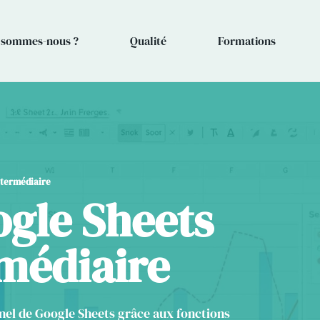
 sommes-nous ?
Qualité
Formations
ntermédiaire
gle Sheets
rmédiaire
nnel de Google Sheets grâce aux fonctions