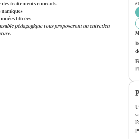
s
r des traitements courants
 dynamiques
onnées filtrées
ponsable pédagogique vous proposeront un entretien
M
cture.
D
d
F
F
P
U
s
l
p