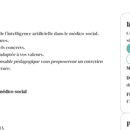
I
C
l’intelligence artificielle dans le médico-social.
s
ures.
els concrets.
adaptée à vos valeurs.
ponsable pédagogique vous proposeront un entretien
M
cture.
D
d
 médico-social
F
F
P
IA