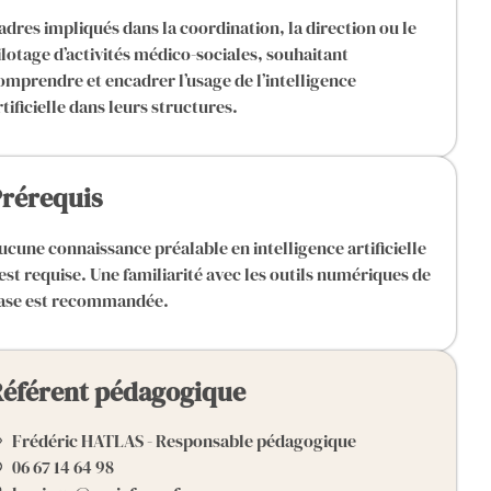
adres impliqués dans la coordination, la direction ou le
ilotage d’activités médico-sociales, souhaitant
omprendre et encadrer l’usage de l’intelligence
rtificielle dans leurs structures.
rérequis
ucune connaissance préalable en intelligence artificielle
’est requise. Une familiarité avec les outils numériques de
ase est recommandée.
éférent pédagogique
Frédéric HATLAS - Responsable pédagogique
06 67 14 64 98