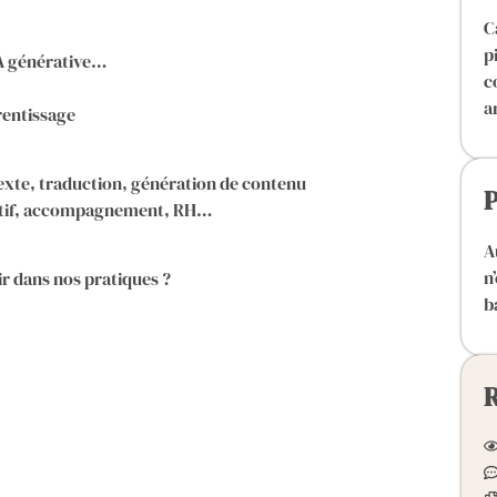
C
p
 IA générative…
c
a
rentissage
exte, traduction, génération de contenu
P
ratif, accompagnement, RH…
A
n
ir dans nos pratiques ?
b
R