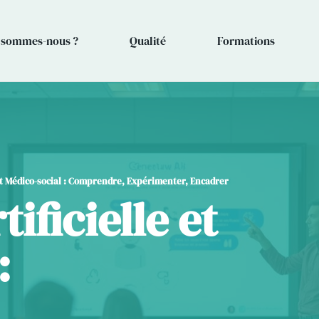
 sommes-nous ?
Qualité
Formations
e et Médico-social : Comprendre, Expérimenter, Encadrer
tificielle et
: