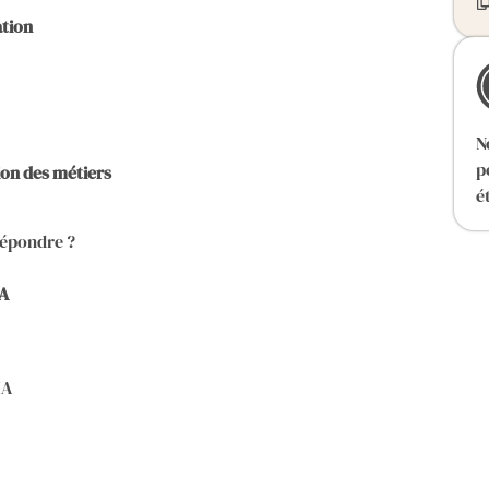
ation
N
p
on des métiers
é
répondre ?
IA
IA