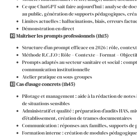
Ce que ChatGPT sait faire aujourd’hui : analyse de d
au public, génération de supports pédagogiques, créa
Limites actuelles : hallucinations, biais, erreurs factu
Démonstration en direct
2️⃣ Maîtriser les prompts professionnels (1h15)
Structure d’un prompt efficace en 2026 : rôle, contex
Méthode R.C.F.O : Rôle – Contexte – Format – Objecti
Prompts adaptés au secteur sanitaire et social : compt
communication institutionnelle
Atelier pratique en sous-groupes
3️⃣ Cas d’usage concrets (1h45)
Pilotage et management : aide à la rédaction de notes 
de situations sensibles
Administratif et qualité : préparation d’audits HAS, mi
d’établissement, création de trames documentaires
Communication : réponses aux familles, supports de
Formation interne : création de modules pédagogiques