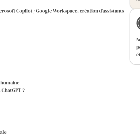
icrosoft Copilot / Google Workspace, création d’assistants
N
s
p
é
on humaine
ec ChatGPT ?
ale