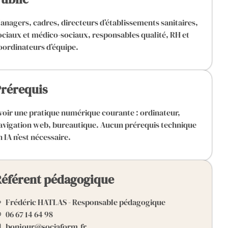
anagers, cadres, directeurs d’établissements sanitaires,
ociaux et médico-sociaux, responsables qualité, RH et
oordinateurs d’équipe.
rérequis
voir une pratique numérique courante : ordinateur,
avigation web, bureautique. Aucun prérequis technique
n IA n’est nécessaire.
éférent pédagogique
Frédéric HATLAS - Responsable pédagogique
06 67 14 64 98
bonjour@sociaform.fr