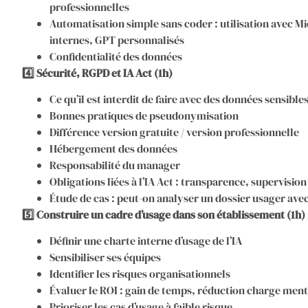
professionnelles
Automatisation simple sans coder : utilisation avec M
internes, GPT personnalisés
Confidentialité des données
4️⃣ Sécurité, RGPD et IA Act (1h)
Ce qu’il est interdit de faire avec des données sensible
Bonnes pratiques de pseudonymisation
Différence version gratuite / version professionnelle
Hébergement des données
Responsabilité du manager
Obligations liées à l’IA Act : transparence, supervisi
Étude de cas : peut-on analyser un dossier usager av
5️⃣ Construire un cadre d’usage dans son établissement (1h)
Définir une charte interne d’usage de l’IA
Sensibiliser ses équipes
Identifier les risques organisationnels
Évaluer le ROI : gain de temps, réduction charge ment
Prioriser les cas d’usage à faible risque