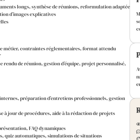
ocuments longs, synthèse de réunions, reformulation adaptée
M
tion d’images explicatives
s
elles
c
te métier, contraintes réglementaires, format attendu
P
f
e rendu de réunion, gestion d’équipe, projet personnalisé,
A
n
e
internes, préparation d’entretiens professionnels, gestion
R
se à jour de procédures, aide à la rédaction de projets
 présentation, FAQ dynamiques
, quiz automatiques, simulations de situations