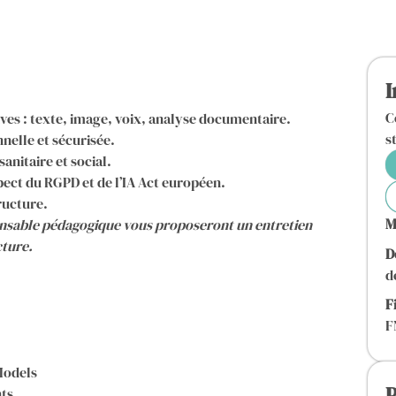
I
C
es : texte, image, voix, analyse documentaire.
s
nnelle et sécurisée.
anitaire et social.
spect du RGPD et de l’IA Act européen.
ructure.
M
ponsable pédagogique vous proposeront un entretien
cture.
D
d
F
F
Models
P
ts