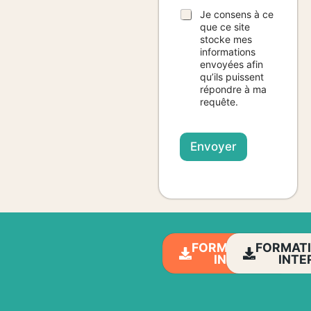
Je consens à ce
que ce site
stocke mes
informations
envoyées afin
qu’ils puissent
répondre à ma
requête.
Envoyer
FORMATIONS
FORMAT
INTRA
INTE