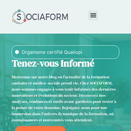
Qui sommes-nous ?
Organisme certifié Qualiopi
Tenez-vous Informé
Bienvenue sur notre blog où l’actualité de la formation
sanitaire et médico-sociale prend vie. Chez SOCIAFORM,
nous sommes engagés à vous tenir informés des dernières
innovations et évolutions du secteur. Découvrez nos
analyses, tendances et outils avant-gardistes pour rester à
la pointe de votre domaine. Rejoignez-nous pour une
immersion dans l’univers dynamique de la formation, où
connaissances et nouveautés vous attendent.