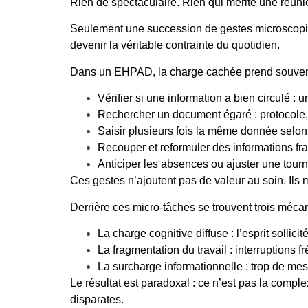
Rien de spectaculaire. Rien qui mérite une réuni
Seulement une succession de gestes microscopique
devenir la véritable contrainte du quotidien.
Dans un EHPAD, la charge cachée prend souvent l
Vérifier si une information a bien circulé : 
Rechercher un document égaré : protocole
Saisir plusieurs fois la même donnée selon d
Recouper et reformuler des informations fr
Anticiper les absences ou ajuster une tourné
Ces gestes n’ajoutent pas de valeur au soin. Ils
Derrière ces micro-tâches se trouvent trois méca
La charge cognitive diffuse : l’esprit sollic
La fragmentation du travail : interruptions f
La surcharge informationnelle : trop de mes
Le résultat est paradoxal : ce n’est pas la compl
disparates.