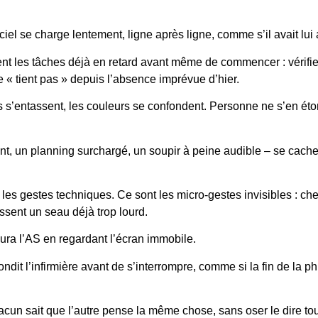
giciel se charge lentement, ligne après ligne, comme s’il avait lui
nt les tâches déjà en retard avant même de commencer : vérifier
 « tient pas » depuis l’absence imprévue d’hier.
s’entassent, les couleurs se confondent. Personne ne s’en éton
t, un planning surchargé, un soupir à peine audible – se cache u
es gestes techniques. Ce sont les micro-gestes invisibles : cherc
sent un seau déjà trop lourd.
mura l’AS en regardant l’écran immobile.
dit l’infirmière avant de s’interrompre, comme si la fin de la ph
acun sait que l’autre pense la même chose, sans oser le dire tout