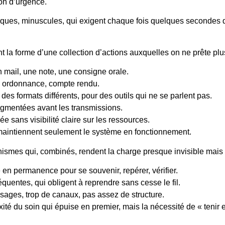
on d’urgence.
s, minuscules, qui exigent chaque fois quelques secondes d’att
a forme d’une collection d’actions auxquelles on ne prête plus 
un mail, une note, une consigne orale.
, ordonnance, compte rendu.
es formats différents, pour des outils qui ne se parlent pas.
agmentées avant les transmissions.
e sans visibilité claire sur les ressources.
 maintiennent seulement le système en fonctionnement.
nismes qui, combinés, rendent la charge presque invisible mais
ité en permanence pour se souvenir, repérer, vérifier.
réquentes, qui obligent à reprendre sans cesse le fil.
sages, trop de canaux, pas assez de structure.
exité du soin qui épuise en premier, mais la nécessité de « ten